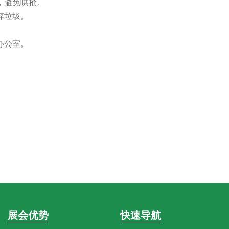
，避免哄抢。
弃垃圾。
办公室。
展会优势
快速导航