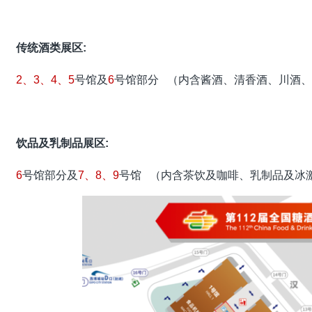
传统酒类展区:
号馆及
号馆部分 （内含酱酒、清香酒、川酒
2、3、4、5
6
饮品及乳制品
展区:
号馆部分及
号馆 （内含茶饮及咖啡、乳制品及冰
6
7、8、9