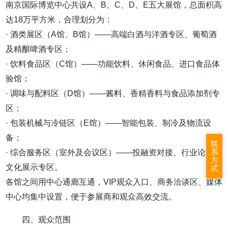
南京国际博览中心共设A、B、C、D、E五大展馆，总面积高
达18万平方米，合理划分为：
· 酒类展区（A馆、B馆）——高端白酒与洋酒专区、葡萄酒
及精酿啤酒专区；
· 饮料食品区（C馆）——功能饮料、休闲食品、进口食品体
验馆；
· 调味与配料区（D馆）——酱料、香精香料与食品添加剂专
区；
· 包装机械与冷链区（E馆）——智能包装、制冷及物流设
备；
联
系
· 综合服务区（室外及会议区）——投融资对接、行业论坛、
方
文化展示专区。
式
各馆之间用中心通廊互通，VIP观众入口、商务洽谈区、媒体
中心均集中设置，便于参展商和观众高效交流。
四、观众范围