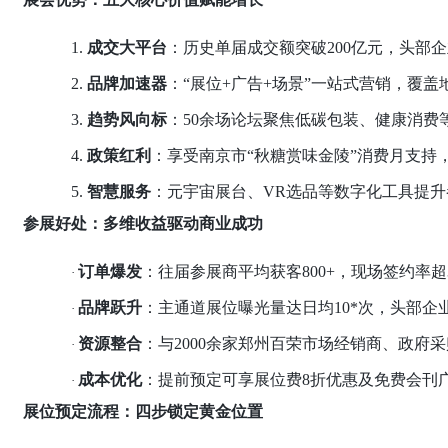
1.
成交大平台
：历史单届成交额突破
200亿元，头部
2.
品牌加速器
：
“展位+广告+场景”一站式营销，覆
3.
趋势风向标
：
50余场论坛聚焦低碳包装、健康消费
4.
政策红利
：享受南京市
“秋糖赏味金陵”消费月支持
5.
智慧服务
：元宇宙展台、
VR选品等数字化工具提
参展好处：多维收益驱动商业成功
订单爆发
：往届参展商平均获客
800+，现场签约率超
·
品牌跃升
：主通道展位曝光量达日均
10*次，头部企
·
资源整合
：与
2000余家郑州百荣市场经销商、政府
·
成本优化
：提前预定可享展位费
8折优惠及免费会刊
·
展位预定流程：四步锁定黄金位置