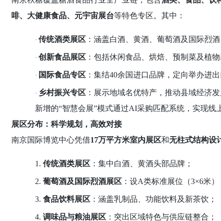
啡、大健康食品、元宇宙展台
等特色专区。其中：
传统酒类展区
：涵盖白酒、黄酒、葡萄酒及国际烈酒
·
创新食品展区
：包括休闲食品、烘焙、预制菜及植物
·
国际食品专区
：集结
40余国进口品牌，定向举办进
·
乡村振兴专区
：展示地域名优特产，推动县域经济发
·
新增的
“智慧会展”模式通过AI采购匹配系统，实现
展区分布：科学规划，高效对接
南京国际博览中心凭借
17万平方米室内展区
和
无柱式结构设
1.
传统酒类展区
：集中白酒、黄酒头部品牌；
2.
葡萄酒及国际烈酒展区
：设A类标准展位（3×6米
3.
食品饮料展区
：涵盖乳制品、功能饮料及新茶饮；
4.
调味品与粮油展区
：突出区域特色与供应链整合；