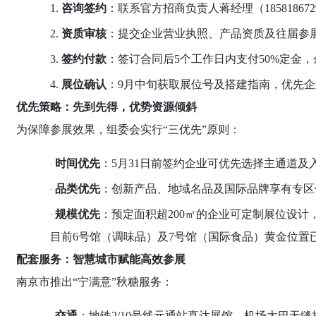
1.
咨询签约
：联系官方招商负责人蒋经理（
18581
2.
资质审核
：提交企业营业执照、产品资质及往届参
3.
签约付款
：签订合同后
5个工作日内支付50%定金，
4.
展位确认
：
9月中旬获取展位号及搭建指南，优先
优先策略：先到先得，优势资源倾斜
为保障参展效果，组委会实行
“三优先”原则：
时间优先
：
5月31日前签约企业可优先选择主通道及
·
品类优先
：创新产品、地域名品及国际品牌享有专区
·
规模优先
：预定面积超
200㎡的企业可定制展位设
·
目前
6号馆（调味品）及7号馆（国际食品）黄金位置
配套服务：智慧城市赋能高效参展
南京市推出
“宁满意”秋糖服务：
交通
：地铁
2/10号线元通站直达展馆，机场大巴无缝