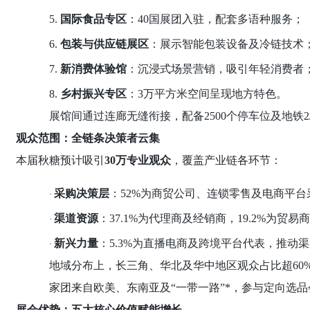
5.
国际食品专区
：40国展团入驻，配套多语种服务；
6.
包装与供应链展区
：展示智能包装设备及冷链技术
7.
新消费体验馆
：沉浸式场景营销，吸引年轻消费者
8.
乡村振兴专区
：
3万平方米空间呈现地方特色。
展馆间通过连廊无缝衔接，配备
2500个停车位及地铁
观众范围：全链条决策者云集
本届秋糖预计吸引
30万专业观众
，覆盖产业链各环节：
采购决策层
：
52%为商贸公司、连锁零售及电商平台
·
渠道资源
：
37.1%为代理商及经销商，19.2%为贸易
·
新兴力量
：
5.3%为直播电商及跨境平台代表，推动
·
地域分布上，长三角、华北及华中地区观众占比超
6
家团来自欧美、东南亚及“一带一路”*，参与定向选品
展会优势：五大核心价值赋能增长