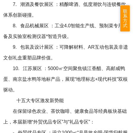
7. 潮酒及餐饮展区 ：精酿啤酒、低度潮饮与连锁餐饮
联
体系创新碰撞。
系
方
式
8. 食品机械展区 ：工业4.0智能生产线、预制菜专用设
备及实验室检测仪器*智造升级。
9. 包装及设计展区 ：可降解材料、AR互动包装及非遗
文创礼盒重塑品牌价值。
10. 江苏展区 ：5000㎡空间聚焦镇江香醋、高邮咸鸭
蛋、南京盐水鸭等地标产品，展现“地理标志+现代科技”双核
驱动。
十五大专区激发新势能
在保留绿色农业、茶饮咖啡、健康食品等经典板块基础
上，本届新增“外贸优品专区”与“礼品专区”：
- 外贸优品专区 ：设立1000㎡“月是故乡明·国货归航服