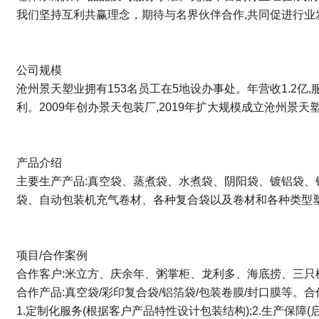
我们坚持互利共赢理念，期待与名界伙伴合作,共同促进行业
公司规模
沧州景天塑业拥有153名员工在5地设办事处。年营收1.2亿,
利。2009年创办景天包装厂,2019年扩大规模成立沧州景天塑
产品介绍
主要生产产品:真空袋、蒸煮袋、水煮袋、阴阳袋、镀铝袋
袋、自动包装机充气卷材、各种复合袋以及卷材和各种类型
项目/合作案例
合作客户:米立方、庆余年、粥掌柜、龙利多、海底捞、三只
合作产品:真空袋/彩印复合袋/铝箔袋/包装卷膜/封口膜等。合
1.定制化服务(根据客户产品特性设计包装结构);2.生产保障(启