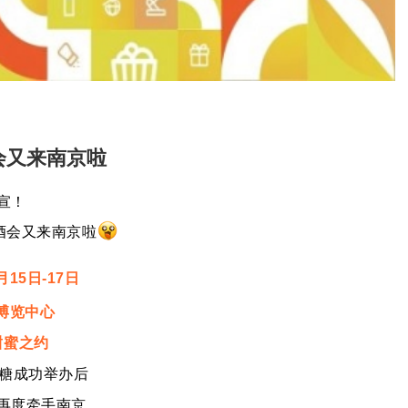
会又来南京啦
宣！
酒会
又来南京啦
月15日-17日
博览中心
甜蜜之约
糖
成功举办后
再度牵手南京