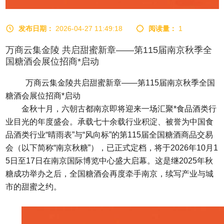
发布日期：
2026-04-27 11:49:18
阅读量：
1
万商云集金陵 共启甜蜜新章——第115届南京秋季全
国糖酒会展位招商*启动
万商云集金陵共启甜蜜新章——第115届南京
秋季全国
糖酒会
展位招商*启动
金秋十月，六朝古都南京即将迎来一场汇聚*食品酒类行
业目光的年度盛会。承载七十余载行业积淀、被誉为中国食
品酒类行业“晴雨表”与“风向标”的第115届全国
糖酒商品交易
会
（以下简称“南京
秋糖
”），已正式定档，将于2026年10月1
5日至17日在南京国际博览中心盛大启幕。这是继2025年秋
糖成功举办之后，
全国糖酒会
再度牵手南京，续写产业与城
市的甜蜜之约。