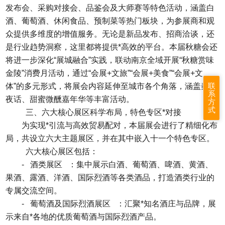
发布会、采购对接会、品鉴会及大师赛等特色活动，涵盖白
酒、葡萄酒、休闲食品、预制菜等热门板块，为参展商和观
众提供多维度的增值服务。无论是新品发布、招商洽谈，还
是行业趋势洞察，这里都将提供*高效的平台。本届秋糖会还
将进一步深化“展城融合”实践，联动南京全域开展“秋糖赏味
金陵”消费月活动，通过“会展+文旅”“会展+美食”“会展+文
联
体”的多元形式，将展会内容延伸至城市各个角落，涵盖秦淮
系
夜话、甜蜜微醺嘉年华等丰富活动。
方
式
三、六大核心展区科学布局，特色专区*对接
为实现*引流与高效贸易配对，本届展会进行了精细化布
局，共设立六大主题展区，并在其中嵌入十一个特色专区。
六大核心展区包括：
- 酒类展区 ：集中展示白酒、葡萄酒、啤酒、黄酒、
果酒、露酒、洋酒、国际烈酒等各类酒品，打造酒类行业的
专属交流空间。
- 葡萄酒及国际烈酒展区 ：汇聚*知名酒庄与品牌，展
示来自*各地的优质葡萄酒与国际烈酒产品。