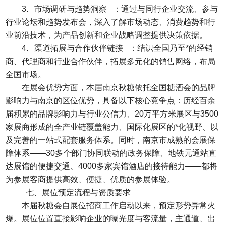
3. 市场调研与趋势洞察 ：通过与同行企业交流、参与
行业论坛和趋势发布会，深入了解市场动态、消费趋势和行
业前沿技术，为产品创新和企业战略调整提供决策依据。
4. 渠道拓展与合作伙伴链接 ：结识全国乃至*的经销
商、代理商和行业合作伙伴，拓展多元化的销售网络，布局
全国市场。
在展会优势方面，本届南京秋糖依托全国糖酒会的品牌
影响力与南京的区位优势，具备以下核心竞争点：历经百余
届积累的品牌影响力与行业公信力、20万平方米展区与3500
家展商形成的全产业链覆盖能力、国际化展区的*化视野、以
及完善的一站式配套服务体系。同时，南京市成熟的会展保
障体系——30多个部门协同联动的政务保障、地铁元通站直
达展馆的便捷交通、4000多家宾馆酒店的接待能力——都将
为参展客商提供高效、便捷、优质的参展体验。
七、展位预定流程与资质要求
本届秋糖会自展位招商工作启动以来，预定形势异常火
爆。展位位置直接影响企业的曝光度与客流量，主通道、出