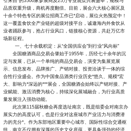
引来自*的3500家参展商及25万专业观众共襄盛举，规模与
品质双重升级，商机再度翻倍。目前，展会六大核心展区及
十余个特色专区的展位招商工作已*启动，展位火热预定中！
这一覆盖食饮全产业链的超级对接平台，诚邀海内外食饮从
业者踊跃参与，抢占行业风口，链接核心资源，共赴万亿市
场新征程。
一、七十余载积淀：从“全国供应会”到行业“风向标”
全国糖酒商品交易会
肇始于1955年，历经七十余年的沉
淀与发展，已从一个单纯的商品交易会，演变为集展览展
示、信息发布、品牌推广、产销对接、投资洽谈于一体的综
合性行业盛会。作为中国食品酒类行业历史*悠久、规模*宏
大、影响力*深远的***展会，全国糖酒会始终以产销对接、产
业赋能、激活消费为核心，持续深化展城融合，为行业高质
量发展注入强劲动能。
此次第115届秋糖会再度选址南京，既是组委会对南京办
展实力的高度认可，也是行业对这座城市产业活力与消费潜
力的充分*。作为东部地区重要中心城市、国际性综合交通枢
纽，南京不仅拥有深厚的历史文化底蕴，更具备强劲的经济