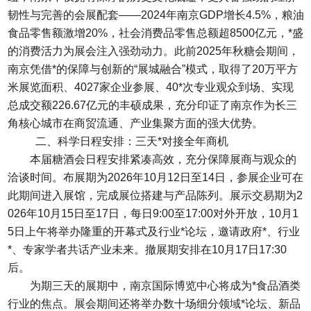
韧性与完善的会展配套——2024年南京GDP增长4.5%，粮油
食品零售额激增20%，社会消费品零售总额超8500亿元，*盛
的消费活力为展会注入强劲动力。此前2025年秋糖会期间，
南京凭借*的保障与创新的“展城融合”模式，取得了20万平方
米展览面积、4027家企业参展、40*次专业观众到场、实现
总成交额226.67亿元的丰硕成果，充分印证了南京作为长三
角核心城市在商贸流通、产业集聚方面的强大优势。
二、科学日程安排：三天*对接全年商机
本届
糖酒会
日程安排紧凑高效，充分保障展商与观众的
洽谈时间。布展期为2026年10月12日至14日，参展企业可在
此期间进入展馆，完成展位搭建与产品陈列。展示交易期为2
026年10月15日至17日，每日9:00至17:00对外开放，10月1
5日上午将举办隆重的开幕式及行业*论坛，邀请政府*、行业
*、专家学者共话产业未来。撤展期安排在10月17日17:30
后。
为期三天的展期中，南京国际博览中心将成为*食品酒类
行业的焦点。展会期间还将举办数十场细分领域*论坛、新品