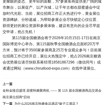
更耀眼的姿态、更年轻的面貌，为*参展客商提供更广阔的城
市舞台，以展促产、以产兴城，让千年古都在甜蜜盛会中绽
放时代光彩。当前，展位招商工作正火热进行中，黄金展位
资源稀缺、分秒递减，为帮助参展企业尽快锁定心仪位置、
获得更好的展位资源和参展体验，建议有意向的企业尽早提
交申请，抢占先机！
第115届全国糖酒会将于2026年10月15日-17日在南京
国际博览中心举办。第115届秋季全国糖酒会总面积20万平
方米，预计将于3500家参展商及25万专业观众参与！目前展
位招商工作已经开启，展位火热预定中，抢占2026南京糖酒
会优势展位请尽快联系蒋经理18581867296（微信同号）或
者通过网站（www.chinafood-expo.com）在线申请展位。
上一篇
金秋金陵启盛境 甜蜜秋糖聚商机 —— 第 115 届全国糖酒商品交易会
南京展位招商*启动
下一篇
为什么2026南京秋糖食品酒店*扬子江酒店？