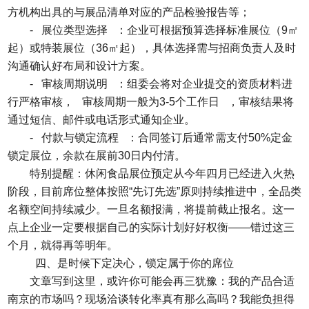
方机构出具的与展品清单对应的产品检验报告等；
- 展位类型选择 ：企业可根据预算选择标准展位（9㎡
起）或特装展位（36㎡起），具体选择需与招商负责人及时
沟通确认好布局和设计方案。
- 审核周期说明 ：组委会将对企业提交的资质材料进
行严格审核， 审核周期一般为3-5个工作日 ，审核结果将
通过短信、邮件或电话形式通知企业。
- 付款与锁定流程 ：合同签订后通常需支付50%定金
锁定展位，余款在展前30日内付清。
特别提醒：休闲食品展位预定从今年四月已经进入火热
阶段，目前席位整体按照“先订先选”原则持续推进中，全品类
名额空间持续减少。一旦名额报满，将提前截止报名。这一
点上企业一定要根据自己的实际计划好好权衡——错过这三
个月，就得再等明年。
四、是时候下定决心，锁定属于你的席位
文章写到这里，或许你可能会再三犹豫：我的产品合适
南京的市场吗？现场洽谈转化率真有那么高吗？我能负担得