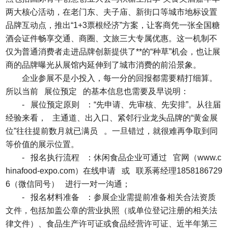
两大核心活动，在老门东、夫子庙、新街口等城市地标设置
品牌互动点，推出“1+3票根经济”方案，让客商凭一张全国糖
酒会证件畅享交通、商圈、文旅三大专属优惠。这一机制不
仅为普通消费者走进品牌创新提供了**的“种草”机会，也让展
商的品牌曝光从展馆内延伸到了城市消费的前沿景象。
企业参展不是小投入，每一分的回报都需要精打细算。
所以当前 展位预定 的基本信息也需要及早说明：
- 展位预定原则 ：“先申请、先审核、先安排”。从往届
经验来看， 主通道、出入口、紧邻行业龙头品牌的“黄金展
位”往往提前数月就已满员 。一旦错过，就很难再争取到同
等价值的展示位置。
- 报名执行流程 ：休闲食品企业可通过 官网（www.c
hinafood-expo.com）在线申请 或 联系蒋经理1858186729
6（微信同号） 进行一对一沟通；
- 报名材料准备 ：参展企业需提前准备相关合法资质
文件，包括加盖公章的营业执照（或单位登记注册的相关法
律文件）、食品生产许可证或食品经营许可证、近半年第三