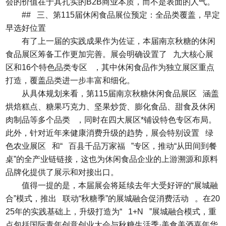
会的价值在于其扎实的B2B商业本质，而不是表面的人气。
## 三、第115届休闲食品展位预定：全品类覆盖，早定
早选好位置
有了上一届的实践成果作为佐证，本届南京秋糖的休闲
食品展区筹备工作更加完善。展会明确设置了 九大核心展
区和16个特色品类专区 ，其中休闲食品作为独立展区重点
打造，覆盖品类进一步丰富和细化。
从具体规划来看，第115届南京秋糖休闲食品展区 涵盖
烘焙糕点、糖果巧克力、坚果炒货、膨化食品、甜食及休闲
肉制品等多个品类 ，同时在四大展区*铺设特色专区布局。
此外，针对近年来健康消费升级的趋势，展会特别设置 绿
色农业展区 和“ 百县千品万家福 ”专区，推动“从田间到餐
桌”的全产业链链接，这也为休闲食品企业的上游溯源和原料
品牌化提供了展示和对接出口。
值得一提的是，本届展会将延续去年大受好评的“展城融
合”模式，推出 联动“秋糖季”的展城融合促消费活动 。在20
25年的实践基础上，升级打造为“ 1+N ”展城融合模式，重
点包括国际青年创意创业大会与秋糖生活季·美食美酒嘉年华