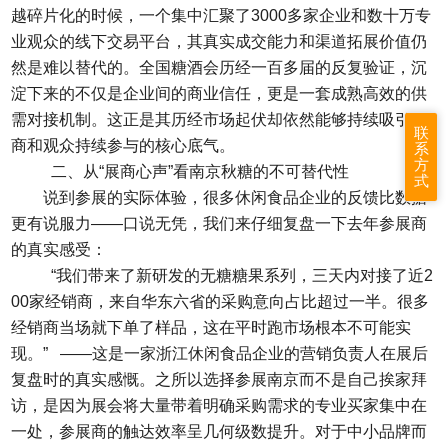
越碎片化的时候，一个集中汇聚了3000多家企业和数十万专
业观众的线下交易平台，其真实成交能力和渠道拓展价值仍
然是难以替代的。全国
糖酒会
历经一百多届的反复验证，沉
淀下来的不仅是企业间的商业信任，更是一套成熟高效的供
需对接机制。这正是其历经市场起伏却依然能够持续吸引展
联
商和观众持续参与的核心底气。
系
方
二、从“展商心声”看南京秋糖的不可替代性
式
说到参展的实际体验，很多休闲食品企业的反馈比数据
更有说服力——口说无凭，我们来仔细复盘一下去年参展商
的真实感受：
“我们带来了新研发的无糖糖果系列，三天内对接了近2
00家经销商，来自华东六省的采购意向占比超过一半。很多
经销商当场就下单了样品，这在平时跑市场根本不可能实
现。” ——这是一家浙江休闲食品企业的营销负责人在展后
复盘时的真实感慨。之所以选择参展南京而不是自己挨家拜
访，是因为展会将大量带着明确采购需求的专业买家集中在
一处，参展商的触达效率呈几何级数提升。对于中小品牌而