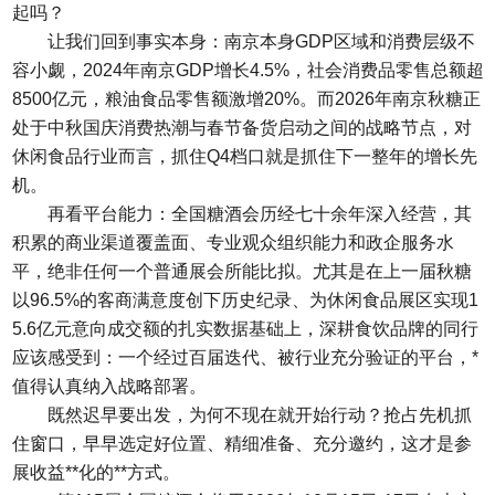
起吗？
让我们回到事实本身：南京本身GDP区域和消费层级不
容小觑，2024年南京GDP增长4.5%，社会消费品零售总额超
8500亿元，粮油食品零售额激增20%。而2026年南京秋糖正
处于中秋国庆消费热潮与春节备货启动之间的战略节点，对
休闲食品行业而言，抓住Q4档口就是抓住下一整年的增长先
机。
再看平台能力：全国糖酒会历经七十余年深入经营，其
积累的商业渠道覆盖面、专业观众组织能力和政企服务水
平，绝非任何一个普通展会所能比拟。尤其是在上一届秋糖
以96.5%的客商满意度创下历史纪录、为休闲食品展区实现1
5.6亿元意向成交额的扎实数据基础上，深耕食饮品牌的同行
应该感受到：一个经过百届迭代、被行业充分验证的平台，*
值得认真纳入战略部署。
既然迟早要出发，为何不现在就开始行动？抢占先机抓
住窗口，早早选定好位置、精细准备、充分邀约，这才是参
展收益**化的**方式。