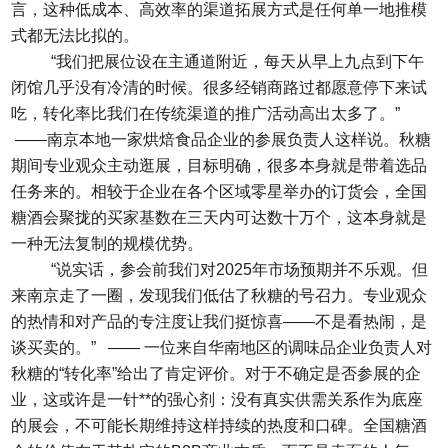
言，这种低成本、高效率的渠道拓展方式是任何单一地推模
式都无法比拟的。
“我们把展位设在主通道附近，每天从早上九点到下午
闭馆几乎没有冷清的时候。很多经销商路过都愿意停下来试
吃，转化率比我们在传统渠道的推广活动高出太多了。”
——南京本地一家烘焙食品企业的参展负责人这样说。秋糖
期间专业观众主动逛展，目标明确，很多本身就是带着选品
任务来的。相较于企业在各个区域零星举办的订货会，全国
糖酒会聚拢的买家基数在三天内可达数十万个，这本身就是
一种无法复制的规模优势。
“说实话，参会前我们对2025年市场预期并不乐观。但
来南京走了一圈，发现我们低估了秋糖的号召力。专业观众
的热情和对产品的专注度让我们挺惊喜——不是看热闹，是
谈买卖的。” —— 一位来自华南地区的调味品企业负责人对
秋糖的“转化率”给出了肯定评价。对于不确定是否参展的企
业，这或许是一针**的强心剂：没有真实供需关系作为底座
的展会，不可能长期维持这样持续的热度和口碑。全国糖酒