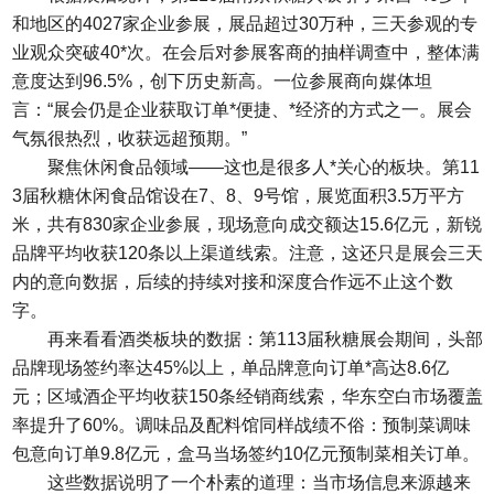
和地区的4027家企业参展，展品超过30万种，三天参观的专
业观众突破40*次。在会后对参展客商的抽样调查中，整体满
意度达到96.5%，创下历史新高。一位参展商向媒体坦
言：“展会仍是企业获取订单*便捷、*经济的方式之一。展会
气氛很热烈，收获远超预期。”
聚焦休闲食品领域——这也是很多人*关心的板块。第11
3届秋糖休闲食品馆设在7、8、9号馆，展览面积3.5万平方
米，共有830家企业参展，现场意向成交额达15.6亿元，新锐
品牌平均收获120条以上渠道线索。注意，这还只是展会三天
内的意向数据，后续的持续对接和深度合作远不止这个数
字。
再来看看酒类板块的数据：第113届秋糖展会期间，头部
品牌现场签约率达45%以上，单品牌意向订单*高达8.6亿
元；区域酒企平均收获150条经销商线索，华东空白市场覆盖
率提升了60%。调味品及配料馆同样战绩不俗：预制菜调味
包意向订单9.8亿元，盒马当场签约10亿元预制菜相关订单。
这些数据说明了一个朴素的道理：当市场信息来源越来