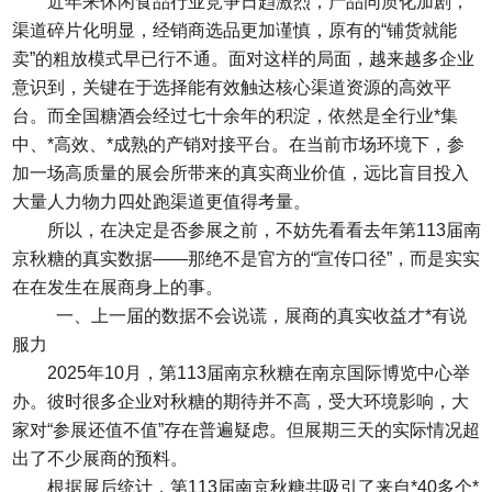
近年来休闲食品行业竞争日趋激烈，产品同质化加剧，
渠道碎片化明显，经销商选品更加谨慎，原有的“铺货就能
卖”的粗放模式早已行不通。面对这样的局面，越来越多企业
意识到，关键在于选择能有效触达核心渠道资源的高效平
台。而
全国糖酒会
经过七十余年的积淀，依然是全行业*集
中、*高效、*成熟的产销对接平台。在当前市场环境下，参
加一场高质量的展会所带来的真实商业价值，远比盲目投入
大量人力物力四处跑渠道更值得考量。
所以，在决定是否参展之前，不妨先看看去年第113届南
京秋糖的真实数据——那绝不是官方的“宣传口径”，而是实实
在在发生在展商身上的事。
一、上一届的数据不会说谎，展商的真实收益才*有说
服力
2025年10月，第113届南京秋糖在南京国际博览中心举
办。彼时很多企业对秋糖的期待并不高，受大环境影响，大
家对“参展还值不值”存在普遍疑虑。但展期三天的实际情况超
出了不少展商的预料。
根据展后统计，第113届南京秋糖共吸引了来自*40多个*