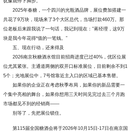
犹豫就停下脚步。
2025年
春糖
，一个四川的光瓶酒品牌，展位费加搭建一
共花了9万块，现场来了3个大区总代，当场打款460万。那
位老板后来跟我说了一句话，我记到现在："蒋经理，这9万
块是我今年花得*值的一笔钱。"
五、现在行动，还来得及
2026南京秋糖酒水馆目前招商进度已过40%，优区位展
位尤其紧张。主通道两侧的双开口标准展位，目前剩余不到1
5个；光地展位中，7号馆靠近主入口的区域已基本售罄。
如果你的企业正在考虑秋季布局，如果你的新品需要一
个集中亮相的舞台，如果你想用三天时间见完过去三个月跑
市场都见不到的经销商——
别等了，先把展位锁住。
第115届
全国糖酒会
将于2026年10月15日-17日在南京国