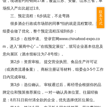
馈，现场签约经销商17家，覆盖江苏、安徽、山东三省，单
场投入产出比超过1:8。
联
系
三、预定流程：6步搞定，不走弯路
方
式
很多酒企行政或市场部的同事*怕的就是流程繁琐。这次
组委会做了优化，整个预定流程压缩到6步：
第1步：在线申请。 登录官网www.chinafood-expo.co
m，进入"展商中心"→"在线预定展位"，填写企业基本信息及
意向展区（酒水馆标注为7-8号馆）。
第2步：资质审核。 提交营业执照、食品生产许可证
（或酒类流通备案）、商标注册证等材料，组委会3-5个工作
日内完成审核。
第3步：选位确认。 审核通过后，蒋经理会根据你的品
牌定位和预算推荐展位，一对一确认具体位置。往届经验
是：8月31日前付清全款的企业，优先选择优区位展位。