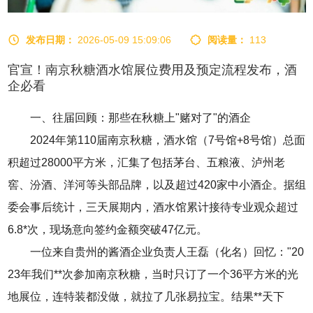
发布日期：
2026-05-09 15:09:06
阅读量：
113
官宣！南京秋糖酒水馆展位费用及预定流程发布，酒
企必看
一、往届回顾：那些在
秋糖
上"赌对了"的酒企
2024年第110届南京秋糖，酒水馆（7号馆+8号馆）总面
积超过28000平方米，汇集了包括茅台、五粮液、泸州老
窖、汾酒、洋河等头部品牌，以及超过420家中小酒企。据组
委会事后统计，三天展期内，酒水馆累计接待专业观众超过
6.8*次，现场意向签约金额突破47亿元。
一位来自贵州的酱酒企业负责人王磊（化名）回忆："20
23年我们**次参加南京秋糖，当时只订了一个36平方米的光
地展位，连特装都没做，就拉了几张易拉宝。结果**天下