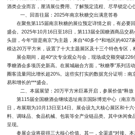
酒类企业而言，厘清展位费用、了解预定流程、尽早锁定心
一、回首往届：2025年南京秋糖交出满意答卷
在聚焦第115届南京秋糖的展位预定详情之前，有必要回
盛会。2025年10月16日至18日，第113届
全国糖酒商品交易
头甜，今年*甜是南京”为主题，来自*40多个*和地区的40
模达20万平方米，设置了十大主题展区及十三个特色专区，
展会期间，超40*次专业观众与会，现场成交额突破226
季糖酒会多项历史新高。在展城融合方面，“秋糖季”系列活动
圈客流量同比增长超20%。这些实打实的数据充分证明：南
易和增长的***盛会。
二、本届展望：20万平方米巨幕开启，参展价值*释
第115届全国糖酒会继续选址南京国际博览中心（南京市建邺
日，布展期为10月13日至14日。展会设九大核心展区和十
料、调味品、食品机械、包装等全产业链品类。其中休闲食
呈现。
参展企业将获得三大核心价值。其一，全渠道*对接。