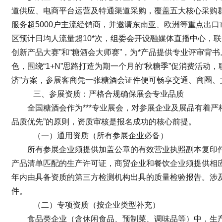
道供应、电商平台运营及特通渠道采购，覆盖五大核心采购群
服务超5000户主流经销商，并邀请东南亚、欧洲等重点出
区预计日均人流量超10*次，组委会开设融媒体直播中心，联
创新产品大赛”和“糖酒会大师赛”，为*产品提供专业评审背
色，围绕“1+N”思路打造为期一个月的“秋糖季”促消费活动
济”方案，参展客商凭一张糖酒会证件便可畅享交通、商圈、
三、参展资质：严格合规确保展会专业品质
全国糖酒会作为***专业展会，对参展企业及展品有着
品质优先”的原则，资质审核是报名成功的核心前提。
（一）通用资质（所有参展企业必备）
所有参展企业须提供加盖公章的有效营业执照副本复印
产品清单匹配的生产许可证，商贸企业和餐饮企业须提供相
年内由具备资质的第三方检测机构出具的质量检验报告。涉
件。
（二）专项资质（按企业类型补充）
食品类企业（含休闲食品、预制菜、调味品等）中，生