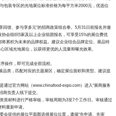
工与包装专区的光地展位标准价格为每平方米2000元，优选位
享回馈、参与享多元”的招商政策组合拳。5月31日前报名并缴
业协会组织5家及以上企业组团报名，可享受15%的展位费优
都将累积为未来的品牌权益。建议企业结合品牌定位、展品特
核心区域光地展位，以获得更优的人流量和曝光效果。
有序操作，即可完成全部流程。
参展品类，匹配对应的主题展区，确定展位面积和类型。建议提
网站（www.chinafood-expo.com）进入“展商服务
招商负责人线下提交。
资质材料进行严格审核，审核周期为3至7个工作日。审核通过
材料重新申请。
委会提供的展位平面图选择展位位置，遵循“先申请、先审