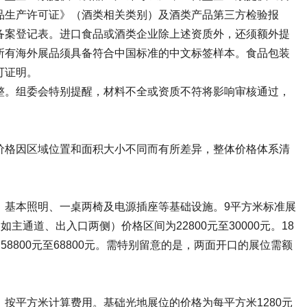
品生产许可证》（酒类相关类别）及酒类产品第三方检验报
备案登记表。进口食品或酒类企业除上述资质外，还须额外提
所有海外展品须具备符合中国标准的中文标签样本。食品包装
可证明。
整。组委会特别提醒，材料不全或资质不符将影响审核通过，
价格因区域位置和面积大小不同而有所差异，整体价格体系清
、基本照明、一桌两椅及电源插座等基础设施。9平方米标准展
如主通道、出入口两侧）价格区间为22800元至30000元。18
达58800元至68800元。需特别留意的是，两面开口的展位需额
按平方米计算费用。基础光地展位的价格为每平方米1280元