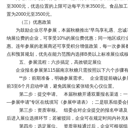
至3000元，优选位置的上限可达每平方米3500元。食品加
置为2000元至3500元。
（三）优惠政策
为鼓励企业尽早参展，本届秋糖推出“早鸟享礼遇、忠诚
纳展位费的企业，可享受10%的展位费优惠；同一地区或行
惠。连年参展的老展商还可享受积分增值政策，每一次参展
点和预算规划，优先在能力范围内选择B类以上标准展位或
五、参展流程：六步搞定，高效锁定展位
企业报名参展第115届南京秋糖只需按照以下六个步骤
**步：前期准备，明确参展需求。 企业需提前确认
前3至6个月启动申请，避免因展位紧张错失心仪位置。
第二步：提交申请。 本届秋糖开通双重报名渠道：一是通过官方
—参展申请”专区在线填写《参展申请表》；二是联系组委会
第三步：资质审核。 组委会对企业提交的报名申请及
后进入展位选择环节；若被驳回，企业可在规定时间内补充
第四步：选定展位。 资质审核通过后，企业可根据组