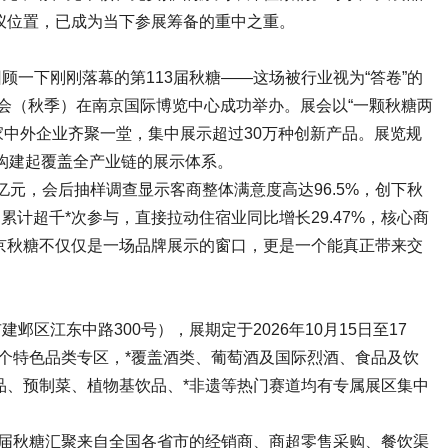
仪位置，已成为当下参展筹备的重中之重。
顾一下刚刚落幕的第113届秋糖——这场被行业视为“答卷”的
会
（秋季）在南京国际博览中心成功举办。展会以“一颗秋糖两
27家中外企业齐聚一堂，集中展示超过30万种创新产品。展览规
构建起覆盖全产业链的展示体系。
亿元，会后抽样调查显示客商整体满意度高达96.5%，创下秋
累计超千*次参与，直接拉动住宿业同比增长29.47%，核心商
京秋糖不仅仅是一场品牌展示的窗口，更是一个能真正带来交
放
区江东中路300号），展期定于2026年10月15日至17
六个特色品类专区，*覆盖酒类、葡萄酒及国际烈酒、食品及饮
品、预制菜、植物基饮品、*非遗等热门赛道均有专属展区集中
本届秋糖汇聚来自全国各省市的经销商、商超零售采购、餐饮渠