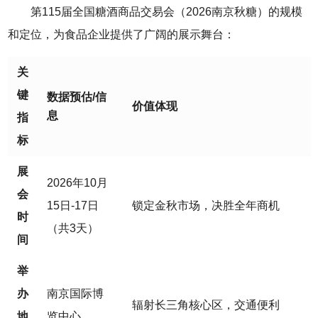
第115届
全国糖酒商品交易会
（2026南京秋糖）的规模
和定位，为食品企业提供了广阔的展示舞台：
关
键
数据预估/信
价值体现
息
指
标
展
2026年10月
会
15日-17日
锁定金秋市场，决胜全年商机
时
（共3天）
间
举
办
南京国际博
辐射长三角核心区，交通便利
地
览中心