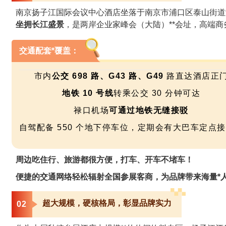
南京扬子江国际会议中心酒店坐落于南京市浦口区泰山街道滨江
坐拥长江盛景
，是两岸企业家峰会（大陆）**会址，高端商
交通配套*覆盖：
市内
公交 698 路、G43 路、G49
路直达酒店正
地铁 10 号线
转乘公交 30 分钟可达
禄口机场
可通过地铁无缝接驳
自驾配备 550 个地下停车位，定期会有大巴车定
周边吃住行、旅游都很方便，打车、开车不堵车！
便捷的交通网络轻松辐射全国参展客商，为品牌带来海量*
超大规模，硬核格局，彰显品牌实力
0
2