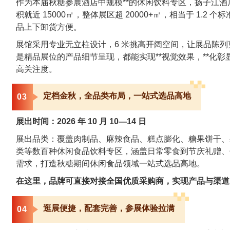
作为本届秋糖参展酒店中规模**的休闲饮料专区，扬子江酒店
积就近 15000㎡，整体展区超 20000+㎡，相当于 1
品上下卸货方便。
展馆采用专业无立柱设计，6 米挑高开阔空间，让展品陈
是精品展位的产品细节呈现，都能实现**视觉效果，**化
高关注度。
定档金秋，全品类布局，一站式选品高地
0
3
展出时间：2026 年 10 月 10—14 日
展出品类：覆盖肉制品、麻辣食品、糕点膨化、糖果饼干、
类等数百种休闲食品饮料专区，涵盖日常零食到节庆礼赠、
需求，打造秋糖期间休闲食品领域一站式选品高地。
在这里，品牌可直接对接全国优质采购商，实现产品与渠道
逛展便捷，配套完善，参展体验拉满
0
4