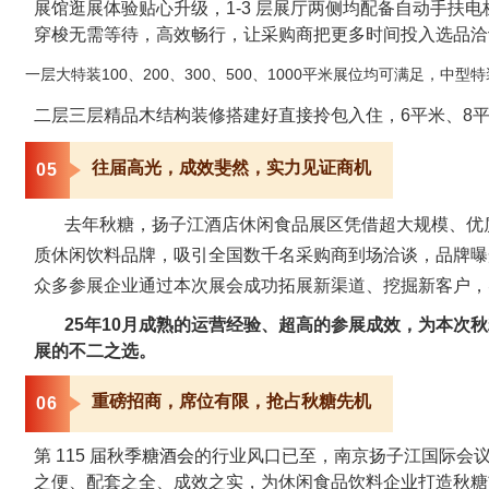
展馆逛展体验贴心升级，1-3 层展厅两侧均配备自动手扶
穿梭无需等待，高效畅行，让采购商把更多时间投入选品洽
一层大特装100、200、300、500、1000平米展位均可满足，中型特
二层三层精品木结构装修搭建好直接拎包入住，6平米、8平
往届高光，成效斐然，实力见证商机
0
5
去年秋糖，扬子江酒店休闲食品展区凭借超大规模、优
质休闲饮料品牌，吸引全国数千名采购商到场洽谈，品牌曝
众多参展企业通过本次展会成功拓展新渠道、挖掘新客户，
25年10月成熟的运营经验、超高的参展成效，为本次
展的不二之选。
重磅招商，席位有限，抢占秋糖先机
0
6
第 115 届秋季
糖酒会
的行业风口已至，南京扬子江国际会议
之便、配套之全、成效之实，为休闲食品饮料企业打造秋糖*