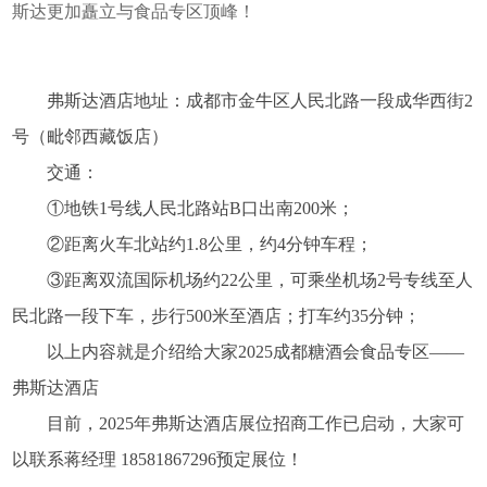
斯达更加矗立与食品专区顶峰！
弗斯达
酒店地址：成都市金牛区人民北路一段成华西街2
号（毗邻西藏饭店）
交通：
①地铁1号线人民北路站B口出南200米；
②距离火车北站约1.8公里，约4分钟车程；
③距离双流国际机场约22公里，可乘坐机场2号专线至人
民北路一段下车，步行500米至酒店；打车约35分钟；
以上内容就是介绍给大家
2025成都糖酒会
食品专区——
弗斯达酒店
目前，2025年弗斯达酒店展位招商工作已启动，大家可
以联系蒋经理 18581867296预定展位！