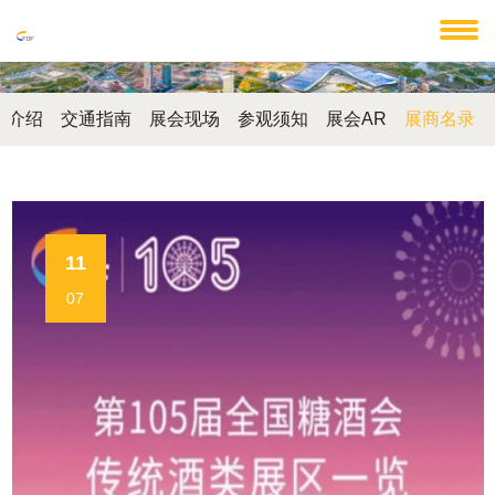
馆介绍
交通指南
展会现场
参观须知
展会AR
展商名录
11
07