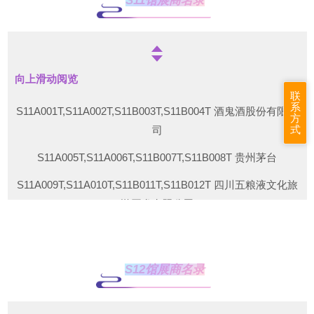
S11馆展商名录
S10B004T 贵州董宛酿酒有限公司
S10B017T 山东椹树下生物科技有限公司
S10B018T 贵州中鉴酒业集团有限公司
向上滑动阅览
联
S10B021T 金门酒厂（厦门）贸易有限公司
系
S11A001T,S11A002T,S11B003T,S11B004T 酒鬼酒股份有限公
方
S10B022T 宝丰酒业有限公司
式
司
S10B025T,S10B026T 贵州省仁怀市国宝酒业有限公司
S11A005T,S11A006T,S11B007T,S11B008T 贵州茅台
S10B029T 廊坊市百盛康博商贸有限公司
S11A009T,S11A010T,S11B011T,S11B012T 四川五粮液文化旅
游开发有限公司
S10B030T 四川省汇丰德酒业有限公司
S11A013T,S11A014T,S11B015T,S11B016T 贵州钓台御品酒业
S10C020T 杭州淘扑文化创意有限公司
有限公司
S10C023T,S10C024T 黔国酒业
S12馆展商名录
S11B017T,S11B018T 北京华都酒业营销有限公司
S10C027T,S10C028T 天津容大酱酒销售有限公司
S11B021T,S11B022T,S11C023T,S11C024T 北京华夏国酒销售