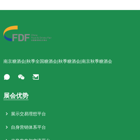
S12D082C 山东黄泥岡酒业有限公司
S16C031T 贵州英将酒业
S11F091C 沈阳融通军垦酒业有限责任公司
S10F101C 沈阳市郑家坊酿酒厂
S12D083C 东营市军酿酒业有限公司
S11F092C 北京城京星酒业有限公司
S10F102C 禹城市一片红酒业有限公司
S12E056T 北京萄酒联盟酒业有限公司
S11F093C 青岛金柏德啤酒有限公司
S10F103C 武汉盛全豪利酒业有限公司
S12E057T,S12F059T 江苏春豪国际贸易有限公司
S11F096C 白山市皇封村酒业有限公司
S10F106C 山东三多酒业有限公司
S12E058T 贵州求真酒业有限公司
S11F097C 北京澜泉酒业有限公司
S10F107C 白山市龙卧春生物科技有限公司
南京糖酒会|秋季全国糖酒会|秋季糖酒会|南京秋季糖酒会
S12E065T,S12F066T,S12E086T,S12F087T 上海君道贵酿酒业
S11F101C 贵州正黔门酒业有限公司
有限公司
S10F108C,S10G109C 八八梅花酒业集团（台湾）有限公司
S11F102C,S11F103C 北京首府酒业有限公司
S12E084C 山东卢德堡精酿啤酒有限公司
S10F111C,S10F112C 石家庄成帅商贸有限公司
S11F106C,S11F107C 泸州海森通酒类销售有限公司
展会优势
S12E085C 贵州君盟酒业集团有限公司
S10F113C 河南荷花酒业有限公司
S11F108C 泸州古坊酒业有限公司
S12E088T 贵州宋代官窖酒业销售有限公司
S10F116C,S10F117C 厦门市同安特泉酒业有限公司
展示交易理想平台
S11F111C 保定京坤酒业有限公司
S12F060T 贵州匠福匠酒业有限公司
S10F118C 四川典藏稻匠酒业有限公司
自身营销体系平台
S11F113C 郑州福豫酒业有限公司
S12F063T 贵州主台酒业销售有限公司
S10F121C,S10F122C 湖州浙一家酒业有限公司