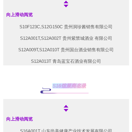
S10C031T,S10C032T 那么美（天津）国际贸易有限公司
有限公司
S10C033T 安徽伍陆玖科技有限公司
向上滑动阅览
S11B025T 四川省绵阳市丰谷酒业有限责任公司
S10C034T,S10D036T 杭州佩伦贸易有限公司
S10F123C,S12G150C 贵州洞珍酱销售有限公司
S11B029T 贵州省仁怀市茅台镇倚天酒业有限公司
S10C037T 贵州酱香领秀酿酒股份有限公司
S12A001T,S12A002T 贵州紫禁城酒业 有限公司
S11C019T 四川舍王酒业有限公司
S10C038T 贵州巨岭酒业有限公司
S12A009T,S12A010T 贵州国台酒业销售有限公司
S11C020T 河南君子酒业有限公司
S10C041T 中碱酒业
S12A013T 青岛蓝宝石酒业有限公司
S11C031T,S11C032T 山西杏花村汾杏酒厂股份有限公司
S10C042T 泸州原酿庄园酒类销售有限公司
S12A067C 江西咪噢酒业有限公司
S11C033T,S11C034T 河南老酒刘实业有限公司
S10C045T 山东德道酒业有限公司
S12A068C 贵州省金沙县回山酒业有限公司
S11D035T,S10D035T 北京天封营销管理有限公司
S16馆展商名录
S10C046T,S10D047T,S10D048T 山东德道酒业
S12A069C 上海酒氿玖国际贸易有限公司
S11C037T,S11C038T,S11D039T,S11D040T 贵州迎宾酒业销售
有限公司
S10D039T,S10D040T 保定市*粮商贸有限公司
S12B003T,S12B004T 贵州金沙古酒酒业有限公司
S11C041T,S11C042T 古贝春集团有限公司
S10D043T 北京二锅头酒业股份有限公司
S12B011T,S12B012T 贵州省藏酿院酒业有限公司
向上滑动阅览
S11C045T 杭州酒源贸易有限公司
S10D049T 河北邯郸丛台酒业股份有限公司
S12B014T 贵州华髓酒业有限公司
S16A001T 山东尚美健康产业技术发展有限公司