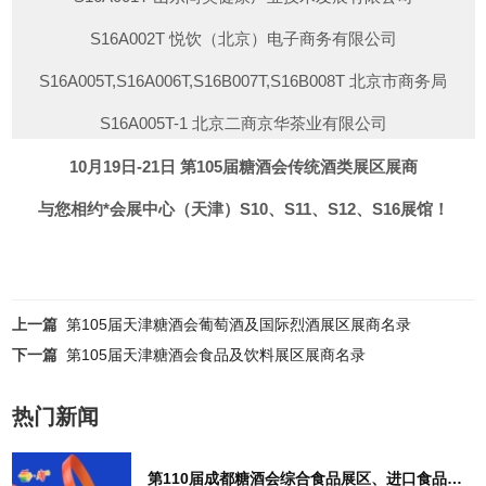
S11C046T 江西陈香老酒实业有限公司
S10D050T 中唐京韵（北京）国际贸易有限公司
S12B019T 贵州民族酒业集团有限公司
S16A002T 悦饮（北京）电子商务有限公司
S11D036T 北京大都福海糖酒有限公司
S10D053T,S10D054T 上海国马酒业有限公司
S12B020T 贵州知酒堂酒业销售股份有限公司
S16A005T,S16A006T,S16B007T,S16B008T 北京市商务局
S11D043T,S11D044T 山东景阳冈酒厂有限公司
S10D057T 天津市津酒酒类销售有限公司
S12B023T,S12B024T 贵州茅台酒厂(集团)白金酒有限责任公
S16A005T-1 北京二商京华茶业有限公司
司
S11D047T 沈阳市东泉酒厂
S10D058T 天津津酒集团
S16A005T-2 北京吴裕泰茶业股份有限公司
10月19日-21日
第105届糖酒会传统酒类展区展商
S12B027T,S12E061T,S12E062T 湖南省兄弟联盟国际贸易有
S11D048T 北京京味二锅头酒业有限公司
S10D061T 北京二锅头酒业股份有限公司鎏金版事业部
S16A005T-4 北京百花蜂业科技发展股份公司
与您相约*会展中心（天津）S10、S11、S12、S16展馆！
限公司
S11D049T 贵州省仁怀市茅台镇荣和酒业有限公司
S10D062T,S10E063T,S10E064T 梭子蟹精酿啤酒（上海）有
S16A006T-1 北京红螺食品有限公司
S12B070C 新疆渥巴锡酒业有限责任公司
限公司
S11D053T,S11D054T 刘伶醉酿酒股份有限公司
S16A006T-2 北京东来顺集团有限责任公司清真食品分公司
S12B071C 安徽金满院酒业有限公司
S10E052T 凯撒名尊国际酒业（北京）有限公司
S11D057T,S11D058T 汉者河北国际贸易有限公司
上一篇
第105届天津糖酒会葡萄酒及国际烈酒展区展商名录
S16A006T-3 北京二商王致和食品有限公司
S12B072C 酒易道（北京）
下一篇
第105届天津糖酒会食品及饮料展区展商名录
S10E055T 北京京府酒业有限公司
S11D061T 裕源酒业（北京）有限公司
S16A006T-4 北京天福号
S12B073C 温州市茅菲酒业有限公司
S10E056T 北京庄藏酱酒销售有限公司
S11D062T 辽宁厚德酒业有限公司
热门新闻
S16A007T-1 北京桂香村食品有限公司
S12B074C 吉林省好参情酒业有限公司
S10E059T 北京京正阳酒业有限公司
S11E051T 四川发展纯粮原酒股权投资基金合伙企业（有限合
S16A007T-2 北京*坊烤鸭集团有限公司
S12C018T,S12C017T,S12B016T,S12B015T 黑龙江北大仓集
伙）
第110届成都糖酒会综合食品展区、进口食品展区、休闲食品展区，休闲及烘培食品展区展商名录
S10E060T 青岛崂世家啤酒有限公司