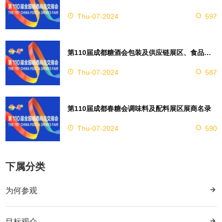
团有限公司
S16A007T-3 北京信远斋饮料有限公司
S11E052T 青岛福嘉堡啤酒有限公司
Thu-07-2024
597
S10E065T-1,S10E065T-2 河北保定景都商贸有限公司
S12C021T,S12C022T 成都世纪铂金酒业有限公司
S16A008T-2 北京一轻食品集团有限公司
S11E055T,S11E056T 小方瓶（北京）酒业有限公司
S10E066T 上海满翰贸易中心（有限合伙）
S12C025T,S12C026T 贵州赖永初酒业有限公司
S16A008T-3 北京月盛斋清真食品有限公司
第110届成都糖酒会包装及供应链展区、食品机械展区
S11E059T 山东梁山徐坊大曲有限公司
S10E069T 北京兰霆科技有限公司
S12C028T 北京皇龙酒业有限公司
S16A008T-4 北京古船食品有限公司
S11E063T 贵州柔醇酒业股份有限公司
Thu-07-2024
587
S10E070T 清镇市黄氏酒厂
S12C029T 贵州怀庄酒业（集团）有限责任公司
S16A008T-5 全聚德仿膳
S11E064T 泸州特基酒业有限公司
S10E073T,S10F075T 贵州铂泓汇酒业有限公司
S12C033T,S12C034T 贵州仁怀万客千熙酒业有限公司
S16A008T-6 北京六必居食品有限公司
第110届成都春糖会调味料及配料展区展商名录
S11E065T,S11F067T 信智欧菲(天津)酒业有限公司
S10E074T 德州又一村酿酒有限公司
S12C037T,S12C038T 张家口长城酿造集团有限责任公司
S16A013T 贵州恩台酒股份有限公司
Thu-07-2024
590
S11E066T 陕西赋比兴酒业有限公司
S10E077T 贵州源酱酒业有限公司
S12C075C 山东九州缘酒业有限公司
S16A014T 祥康酒厂（集团酒业有限公司）
S11E069T,S11E070T 黑龙江省富裕老窖酒业有限公司
S10E078T 贵州君宫酒业有限公司
S12C077C 贵州北谷方酒业有限公司
S16B003T 承德猎苑酒业有限公司
下属分类
S11E073T 北京京鹰酒业有限公司
S10F067T 邯郸市邯山区君祥商贸有限公司
S12C078C 承德龙台酒业有限公司
S16B004T 北京赖族酒业销售有限责任公司
S11E074T-1 金沙县盛宇酒业有限公司
为何参观
S10F068T 酱习河北酒业销售有限公司
S12C079C 重庆市江津区江边酿酒有限公司
S16B012T-2 北京*协会
S11E074T-3,S11E074T-2 贵州天台酒厂有限责任公司
S10F071T 沈阳清王酒业有限公司
S12D031T 贵州省茅台镇大福酒业（集团）有限公司
S16B015T 众腾(深圳)科技投资有限公司
目标观众