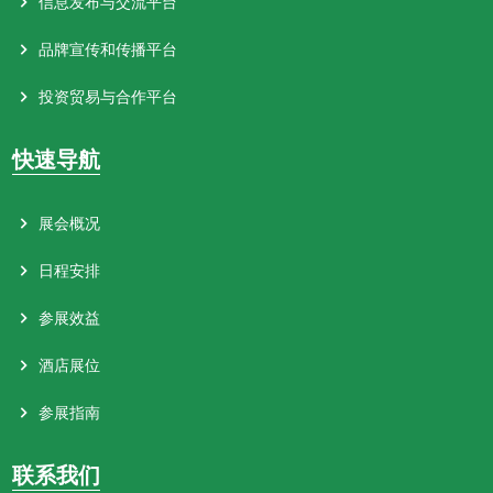
信息发布与交流平台
S11F118C 山东六颐口酒业有限公司
S12F064T 河北青竹酿酒有限责任公司
S10F123C,S12G150C 贵州洞珍酱销售有限公司
品牌宣传和传播平台
S11F121C 山东省梁山县徐曙生物工程有限公司
S12F102C,S12F106C 贵州华元帅酒业股份有限公司
S10F126C,S10F127C,S14E061T 山东百龄健酒业有限公司
投资贸易与合作平台
S11F122C,S14F078B 画乡精酿啤酒（平原）有限公司
S12F103C 逊图上海国际贸易有限公司
S10F131C 内蒙古九中九酒业有限公司
S11F123C 金星集团安阳啤酒有限公司
S12F107C 山东松不老酒业有限公司
S10F132C 山西省汾阳市杏酌泉酒业有限公司
快速导航
S11F126C 哈尔滨玉泉骄子酒业有限公司
S12F111C 南宁国千健康科技有限公司
S10F136C，S12F138C 四川阳安酒业有限公司
展会概况
S11F127C 汾阳市继鹏老酒经销部
S12F111C 湖北先敬酒业有限公司
S10F137C 河南望河酒业有限公司
S11F128C 广东杏泰生物科技有限公司
日程安排
S12F114C 贵州省仁怀市龙凤酒业有限公司
S10F138C 汕头市合正汇生态科技有限公司
S11F131C 安徽洞封皖酒业有限公司
S12F115C 北京稻八仙酒业有限公司
参展效益
S10G084C,S10G085C 天马（安徽）国药科技股份有限公司
S11F132C 汾阳市鑫达酒业有限公司
S12F118C,S12F119C,S12F122C,S12F123C 浙江绍兴九曲岭
S10G089C 贵州省仁怀市兴之源酒业有限公司
酒店展位
酒业有限公司
S11F133C 安徽川小怪酒业有限公司
S10G090C 新疆丝路华疆酒业销售有限公司
参展指南
S12F126C,S12F127C 公主岭市毛城子酒坊
S11F136C 山西汾酱酒业股份有限公司
S10G094C 贵州习水习仓酒业有限公司
联系我们
S12F130C 贵州省仁怀市精酱名酒业有限公司
S11F137C 贵州茅台集团技术开发股份有限公司
S10G095C 江西窑尚酒业有限公司