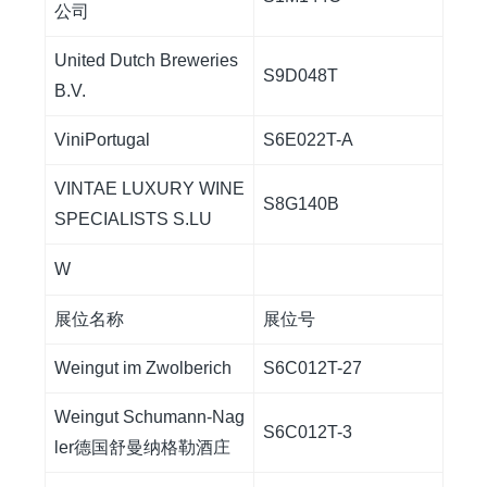
公司
United Dutch Breweries
S9D048T
B.V.
ViniPortugal
S6E022T-A
VINTAE LUXURY WINE
S8G140B
SPECIALISTS S.LU
W
展位名称
展位号
Weingut im Zwolberich
S6C012T-27
Weingut Schumann-Nag
S6C012T-3
ler
德国舒曼纳格勒酒庄