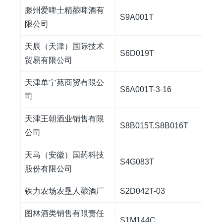
滕州爱啤士精酿啤酒有
S9A001T
限公司
天辰（天津）国际技术
S6D019T
贸易有限公司
天津单宁苑商贸有限公
S6A001T-3-16
司
天津王朝酒业销售有限
S8B015T,S8B016T
公司
天马（安徽）国药科技
S4G083T
股份有限公司
铁力农场农垦人酿酒厂
S2D042T-03
图林酒类销售有限责任
S1M144C