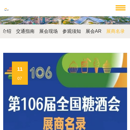
馆介绍
交通指南
展会现场
参观须知
展会AR
展商名录
11
07