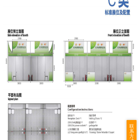
联
系
方