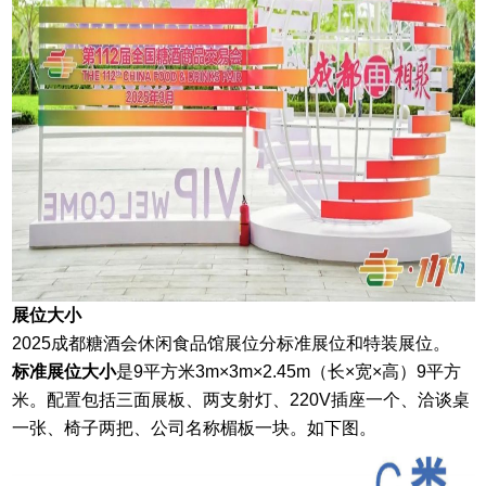
展位大小
2025成都糖酒会
休闲食品馆
展位分标准展位和特装展位。
标准展位
大小
是9平方米
3m×3m×2.45m（长×宽×高）9平方
米。配置包括三面展板、两支射灯、220V插座一个、洽谈桌
一张、椅子两把、公司名称楣板一块。如下图。