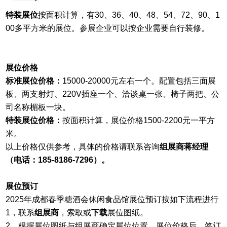
特装展位
按面积计算，有30、36、40、48、54
、
72
、90
、1
00多
平方米的展位。
参展企业
可以按企业需要自行装修。
展位价格
标准展位价格：
15000-20000元左右一个。配置包括三面展
板、两支射灯、220V插座一个、洽谈桌一张、椅子两把、公
司名称楣板一块。
特装展位价格：
按面积计算
，展位价格1500-2200元一平方
米。
以上价格仅供参考，具体的价格请联系咨询
组展商
蒋经理
（
电话：
185-8186-7296）。
展位预订
2025年成都春季糖酒会
休闲食品馆
展位预订按如下流程进行
1，联系
组展商
‍，索取或
下载
展位图纸。
2，根据展位图纸与组展商确定展位位置、展位价格后，签订