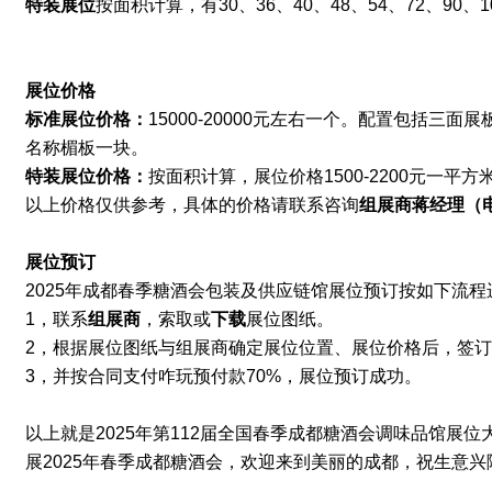
特装展位
按面积计算，有30、36、40、48、54
、
72
、90
、1
展位价格
标准展位价格：
15000-20000元左右一个。配置包括三
名称楣板一块。
特装展位价格：
按面积计算
，展位价格1500-2200元一平方
以上价格仅供参考，具体的价格请联系咨询
组展商
蒋经理
（
展位预订
2025年成都春季糖酒会
包装及供应链馆
展位预订按如下流程
1，联系
组展商
‍，索取或
下载
展位图纸。
2，根据展位图纸与组展商确定展位位置、展位价格后，签
3，
并按合同支付咋玩预付款70%，展位预订成功。
以上就是2025年第112届全国春季成都糖酒会调味品馆展
展2025年
春季
成都糖酒会，欢迎来到美丽的成都，祝生意兴