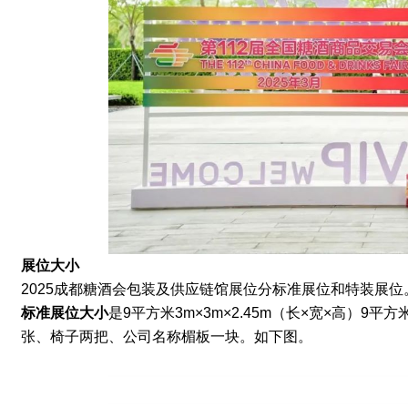
展位大小
2025成都糖酒会
包装及供应链馆
展位分标准展位和特装展位
标准展位
大小
是9平方米
3m×3m×2.45m（长×宽×高）
张、椅子两把、公司名称楣板一块。如下图。