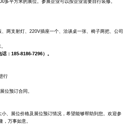
00多
平方米的展位。
参展企业
可以按企业需要自行装修。
面展板、两支射灯、220V插座一个、洽谈桌一张、椅子两把、公司
米。
电话：
185-8186-7296）。
进行
订展位预订合同。
位大小、展位价格及展位预订情况，希望能够帮助到您。欢迎参
隆，万事如意。