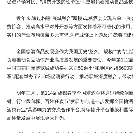
促进产销对接、*消费升级的经济纽带,更肩负着推动食品酒
近年来,通过构建“展城融合”新模式,糖酒会实现从单
费扩容、推动高水平对外开放等方面发挥着不可替代的作用。
实用的产业布局覆盖多元需求,为产业链上下游及消费端挖建
全国糖酒商品交易会作为我国历史*悠久、规模**的专业
负着推动食品酒饮产业高质量发展的重要使命。今年第112
中国西部国际博览城成功举办来自50余个*和地区的超660
季”,配套举办了213场促消费行动，推动展城深度融合，带
明年三月，第114届成都春季全国糖酒会将通过持续创新
树、行业风向标、百姓狂欢节”发展方向,进一步发挥全国糖酒
酒类行业*具影响力的交流合作平台,持续提升平台能级和国
高质量发展中展现更大作为。