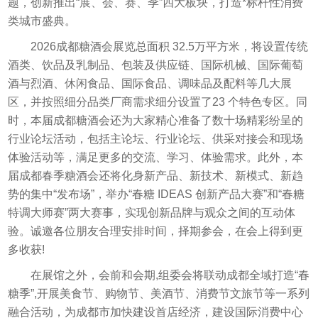
题，创新推出“展、会、赛、季”四大板块，打造*标杆性消费
类城市盛典。
2026成都糖酒会展览总面积 32.5万平方米，将设置传统
酒类、饮品及乳制品、包装及供应链、国际机械、国际葡萄
酒与烈酒、休闲食品、国际食品、调味品及配料等几大展
区，并按照细分品类厂商需求细分设置了23 个特色专区。同
时，本届成都糖酒会还为大家精心准备了数十场精彩纷呈的
行业论坛活动，包括主论坛、行业论坛、供采对接会和现场
体验活动等，满足更多的交流、学习、体验需求。此外，本
届成都春季糖酒会还将化身新产品、新技术、新模式、新趋
势的集中“发布场”，举办“春糖 IDEAS 创新产品大赛”和“春糖
特调大师赛”两大赛事，实现创新品牌与观众之间的互动体
验。诚邀各位朋友合理安排时间，择期参会，在会上得到更
多收获!
在展馆之外，会前和会期,组委会将联动成都全域打造“春
糖季”,开展美食节、购物节、美酒节、消费节文旅节等一系列
融合活动，为成都市加快建设首店经济，建设国际消费中心