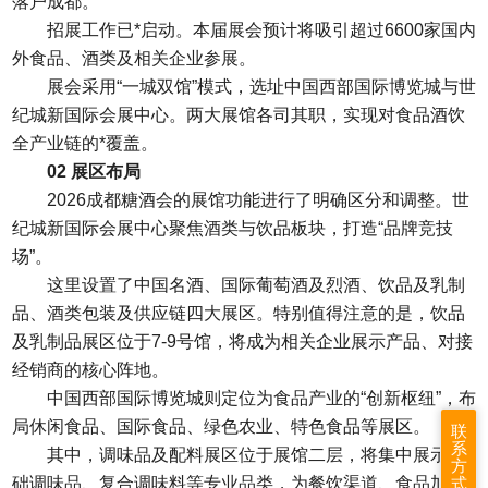
落户成都。
招展工作已*启动。本届展会预计将吸引超过6600家国内
外食品、酒类及相关企业参展。
展会采用“一城双馆”模式，选址中国西部国际博览城与世
纪城新国际会展中心。两大展馆各司其职，实现对食品酒饮
全产业链的*覆盖。
02 展区布局
2026
成都糖酒会
的展馆功能进行了明确区分和调整。世
纪城新国际会展中心聚焦酒类与饮品板块，打造“品牌竞技
场”。
这里设置了中国名酒、国际葡萄酒及烈酒、饮品及乳制
品、酒类包装及供应链四大展区。特别值得注意的是，饮品
及乳制品展区位于7-9号馆，将成为相关企业展示产品、对接
经销商的核心阵地。
中国西部国际博览城则定位为食品产业的“创新枢纽”，布
局休闲食品、国际食品、绿色农业、特色食品等展区。
联
系
其中，调味品及配料展区位于展馆二层，将集中展示基
方
础调味品、复合调味料等专业品类，为餐饮渠道、食品加工
式