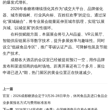
的爆发式增长。
2026年春糖将继续强化其作为“成交大平台、品牌催化
器、城市摇钱树、行业风向标、百姓狂欢季”的定位。通过深
化“展城融合”，将专业展会能量延伸至城市肌理，实现“以展
兴城、以城促展”的良性循环。
在科技赋能方面，本届展会将引入AI品鉴、VR云展厅、
智能供应链展示等数字技术，提升参展效率与趣味性。同时
设立“低碳食品专区”，推广零碳认证产品、可降解包装及节能
生产技术。
成都各大酒店的会议室已经被提前预订一空，用作品牌
发布和渠道招商的临时场地。距离开幕还有三个多月，展位
申请已进入*期，热门展区的黄金位置正在快速减少。
上一篇
官宣：2026成都糖酒会定于3月26-28日举办，休闲食品及进口食品企
业参展报名方式与费用标准发布
下一篇
2026第114届成都（春季）全国糖酒商品交易会邀请函