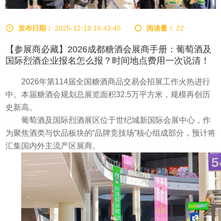
发布日期：
2025-12-19 16:43:45
阅读量：
22
【参展商必藏】2026成都糖酒会展商手册：葡萄酒及
国际烈酒企业报名怎么报？时间地点费用一次说清！
2026
年第
114
届全国
糖酒商品交易会
招展工作火热进行
中。本届
糖酒会
规划总展览面积
32.5
万平方米，规模再创历
史新高。
葡萄酒及国际烈酒展区位于世纪城新国际会展中心，作
为聚焦酒类与饮品板块的“品牌竞技场”核心组成部分，预计将
汇集国内外主流产区展商。