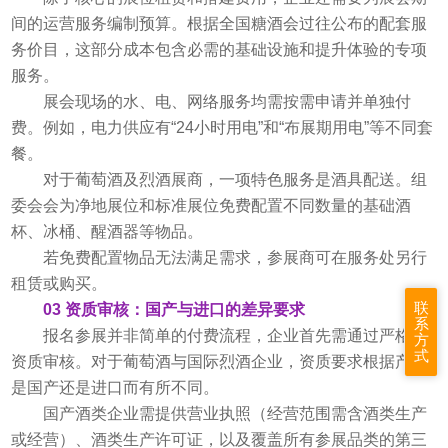
间的运营服务编制预算。根据
全国糖酒会
过往公布的配套服
务价目，这部分成本包含必需的基础设施和提升体验的专项
服务。
展会现场的水、电、网络服务均需按需申请并单独付
费。例如，电力供应有“24小时用电”和“布展期用电”等不同套
餐。
对于葡萄酒及烈酒展商，一项特色服务是酒具配送。组
委会会为净地展位和标准展位免费配置不同数量的基础酒
杯、冰桶、醒酒器等物品。
若免费配置物品无法满足需求，参展商可在服务处另行
租赁或购买。
联
03 资质审核：国产与进口的差异要求
系
报名参展并非简单的付费流程，企业首先需通过严格的
方
式
资质审核。对于葡萄酒与国际烈酒企业，资质要求根据产品
是国产还是进口而有所不同。
国产酒类企业需提供营业执照（经营范围需含酒类生产
或经营）、酒类生产许可证，以及覆盖所有参展品类的第三