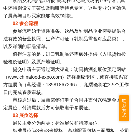
饮品及乳制品展馆被*规划在世纪城展场的7-9号馆，其
中还特别设立了茶饮及咖啡等特色专区。这种专业分区确保
了展商与目标买家能够高效*对接。
02 参会流程
参展流程始于资质准备。饮品及乳制品企业需要提供合
法有效的营业执照、生产许可证（乳制品需含对应品类），
以及详细的展品清单。
值得注意的是，进口乳制品还需额外提供《入境货物检
验检疫证明》及原产地证明。
提交申请主要通过两大渠道：访问糖酒会展位预定网站
（www.chinafood-expo.com）选择相应专区，或直接联系官
方组展商（蒋经理：18581867296）。组委会将在3-5个工作
日内完成资质审核。
审核通过后，展商需签订电子合同并支付70%定金以锁
联
系
定展位，付清尾款后方可领取电子参展证。
方
式
03 展位选择
展位主要分为两类：标准展位和特装展位。
标准展位为3米×3米规格，基础配置包括三面围板、公司