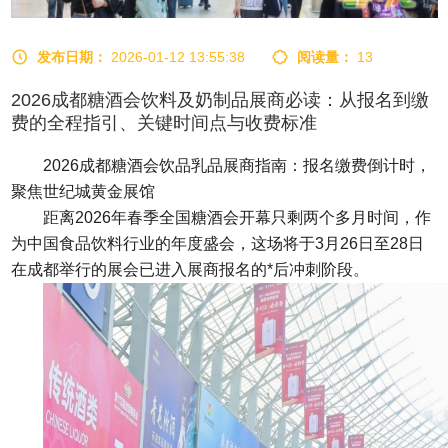
发布日期：
2026-01-12 13:55:38
阅读量：
13
2026成都糖酒会饮料及奶制品展商必读：从报名到缴
费的全程指引、关键时间点与收费标准
2026
成都糖酒会
饮品乳品展商指南：报名缴费倒计时，
聚焦世纪城黄金展馆
距离
2026
年
春季全国糖酒会
开幕只剩两个多月时间，作
为中国食品饮料行业的年度盛会，这场将于
3
月
26
日至
28
日
在成都举行的展会已进入展商报名的*后冲刺阶段。