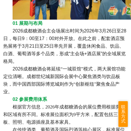
01 展期与布局
2026成都糖酒会主会场展出时间为2026年3月26日至28
日，每日9：00至17：00对外开放。在此之前，配套酒店预
热展将于3月21日至25日率先开展，覆盖休闲食品、饮品、
白酒、葡萄酒等多个品类，形成“主会场+酒店展”的全域展览
格局。
2026成都糖酒会
将延续
“一城双馆”模式，两大展馆功能
定位清晰。成都世纪城新国际会展中心聚焦酒类与饮品板
块，而中国西部国际博览城则作为“创新枢纽”聚焦食品产
业。
02 参展费用体系
根据官方信息，
2026年成都糖酒会的展位费用根据类型
联
系
和区域有所不同。标准展位面积为9平方米，配置包括三面展
方
式
板、照明、电源插座及基本家具。
在传统酒类、葡萄酒及国际烈酒等核心展区，标准展位