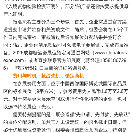
《入境货物检验检疫证明》。部分*的产品还需按要求提供原
产地证明。
报名流程主要分为三个步骤：首先，企业需通过官方渠
道提交申请并准备相关资质文件；随后，组委会将在3-5个工
作日内完成审核，审核通过后通知展位分配结果并签订合
同；*后，企业付清尾款后即可领取电子参展证，完成布展准
备。2026成都糖酒会展位预定可通过网站（www.chinafoos-
expo.com）或者直接联系官方组展商（蒋经理1858186729
6），获取针对进口展商的详细咨询服务。
费用与时机：抢占先机，锁定商机
在参展费用方面，位于中国西部国际博览城国际食品展
区的标准展位（9平方米），参考费用为人民币1.6万至2.6万
元。对于需要更大展示空间或进行个性化特装的企业，也可
以选择特装展位（光地）。
需要特别提醒的是，展会遵循“先申请、先付款、先确认”
的展位分配原则。虽然官方未设定统一的报名截止日期，但
鉴于优质展位资源紧俏，组委会强烈建议意向企业，特别是