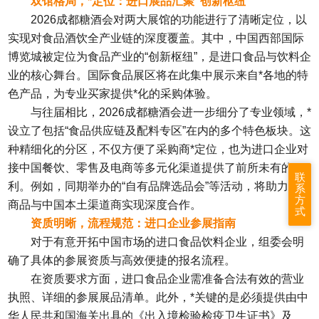
双馆格局，*定位：进口展品汇聚“创新枢纽”
2026成都糖酒会对两大展馆的功能进行了清晰定位，以
实现对食品酒饮全产业链的深度覆盖。其中，中国西部国际
博览城被定位为食品产业的“创新枢纽”，是进口食品与饮料企
业的核心舞台。国际食品展区将在此集中展示来自*各地的特
色产品，为专业买家提供*化的采购体验。
与往届相比，
2026成都糖酒会
进一步细分了专业领域，*
设立了包括“食品供应链及配料专区”在内的多个特色板块。这
种精细化的分区，不仅方便了采购商*定位，也为进口企业对
接中国餐饮、零售及电商等多元化渠道提供了前所未有的便
联
利。例如，同期举办的“自有品牌选品会”等活动，将助力进口
系
方
商品与中国本土渠道商实现深度合作。
式
资质明晰，流程规范：进口企业参展指南
对于有意开拓中国市场的进口食品饮料企业，组委会明
确了具体的参展资质与高效便捷的报名流程。
在资质要求方面，进口食品企业需准备合法有效的营业
执照、详细的参展展品清单。此外，*关键的是必须提供由中
华人民共和国海关出具的《出入境检验检疫卫生证书》及