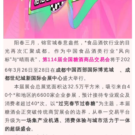
阳春三月，锦官城春意盎然，*食品酒饮行业的目
光再次汇聚成都。作为中国食品酒类行业“风向
标”与“晴雨表”，
第114届全国
糖酒商品交易会
将于202
6年3月26日至28日在
成都
中国西部国际博览城
、成
都世纪城新国际会展中心
盛大举行。
本届展会总展览面积达32.5万平方米，吸引来自4
0个*和地区的6600家企业参展，预计接待专业观众及
消费者超过40*次。以
“过完春节过
春糖
”
为主题，本届
糖酒会
正突破传统商贸展会的边界，从单一交易平台
升级为
一场集产业机遇、消费体验与城市活力于一体
的超级盛会
。