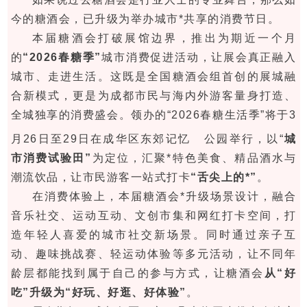
今的糖酒会，已升级为举办城市*共享的消费节日。
本届糖酒会打破展馆边界，推出为期近一个月
的
“2026春糖季”
城市消费促进活动，让展会真正融入
城市、走进生活。这既是全国糖酒会组首创的展城融
合新模式，更是为成都市民与海内外游客量身打造、
全城独享的消费盛会。领办的“2026春糖生活季”将于3
月26日至29日在成华区
东郊记忆
公园举行，以“
城
市消费试验田”
为定位，汇聚*特色美食、精品酒水与
潮流饮品，让市民游客一站式打卡
“舌尖上的*”
。
在消费体验上，本届糖酒会*升级场景设计，融合
音乐社交、运动互动、文创市集和网红打卡空间，打
造年轻人喜爱的城市社交新场景。同时通过亲子互
动、趣味挑战赛、轻运动体验等多元活动，让不同年
龄层都能找到属于自己的参与方式，让糖酒会
从“好
吃”升级为“好玩、好逛、好体验”
。