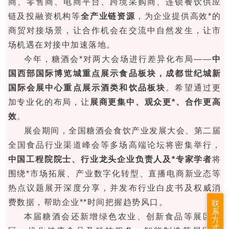
商、零售商、电商平台、跨境采购商、连锁餐饮供应
链及投融资机构等
全产业链资源
，为企业提供高效*的
商贸对接场景，让合作机会在交流中自然发生，让市
场机遇在对接中加速落地。
今年，糖酒会*对两大会场进行差异化布局——
中
国西部国际博览城重点展示食品板块，成都世纪城新
国际会展中心重点展示酒类和饮品板块
。希望通过更
加专业化的布局，让
展商更集中、观众更*、合作更高
效
。
展会期间，全国糖酒会食饮产业发展大会、第二届
全国食品行业渠道峰会等多场高端论坛将密集举行，
中国工程院院士、行业龙头企业负责人及*专家学者
将
围绕*市场拓展、产业数字化转型、直播电商新业态等
热点议题展开深度分享，并发布行业白皮书及权威消
费数据，帮助企业**时间把握趋势风口。
联
系
本届糖酒会还新增绿色农业、创新食品等展区专
方
式