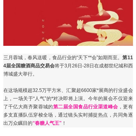
三月蓉城，春风送暖，食品行业的“天下**会”如期而至。
第11
4届全国
糖酒商品交易会
将于3月26日-28日在成都世纪城和西
博城盛大举行。
在这场规模超32.5万平方米、汇聚超6600家*展商的行业盛会
上，一场
关于“人气”的*对决
即将上演。今年的展会不仅迎来
了千亿大商齐聚蓉城的
第二届全国食品行业渠道峰会
，更有
多支直播队伍穿梭全场，通过镜头实时捕捉热点，共同角逐
出万众瞩目的
“
春糖
人气王”
！