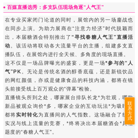
百媒直播选秀：多支队伍现场角逐“人气王”
在专业买家闭门论道的同时，展馆内的另一场鏖战也
在同步上演。为助力展商在“注意力经济”时代脱颖而
出，本届
糖酒会
特别推出了
“寻找春糖人气王”直播活
动
。该活动将联动各大流量平台的主播，组建多支直
播队伍，在展馆内进行全天候、多角度的现场直播。
这不仅是一场品牌曝光的盛宴，更是一场
*参与的“人
气”PK
。无论是传统名酒的醇香底蕴，还是新锐饮品
的网红颜值，亦或是健康食品的科技内涵，都将在镜
头前接受线上百万观众的“弹幕”检验。
直播镜头所到之处，哪家展台排队长龙*为壮观，哪款
联
新品被观众询价*多，哪家企业的互动玩法*为吸睛，
系
方
都将
实时转化
为直播间的人气指数。这场融合了线下
式
实况与线上流量的竞赛，*终将决出本届糖酒会*具话
题度的
“春糖人气王”
。