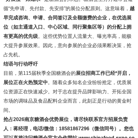
循“先申请、先付款、先安排”的展位分配原则。这意味着，
越
早完成咨询、申请、合同签订及全额缴费的企业，在优选展
位（如主通道入口、中心区域、同行聚集区等）的分配上拥
有更高的优先级
。这些优势位置人流量大、曝光率高，能极
大提升参展效果。因此，意向参展的企业必须果断决策，抢
占先机。
结语与行动呼吁
目前，第115届秋季全国糖酒会的
展位招商工作已经*开启，
展位正在火热预定中
。随着众多知名企业纷纷抢定，优质展
位资源正在快速减少。对于志在提升品牌影响力、开拓全国
市场的调味品及食品配料企业而言，此刻正是行动的黄金时
间。
抢占2026南京糖酒会优势展位，请尽快联系官方招展负责
人：蒋经理，电话/微信：18581867296（微信同号）。您也
可以直接访问糖酒会官方合作网站
www.chinafood-expo.co