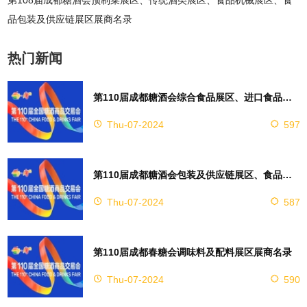
司
14B035T,14B036T 浙江古越龙山绍兴酒股份有限公司
品包装及供应链展区展商名录
16C040T 贵州省仁怀市汉御坊酒业股份有限公司
14C025T,14C026T 支云酒业集团有限公司
16C041T,16D042T 贵州仁怀国吉祥酒业有限责任公司
14C033T,14C034T 山西杏花村汾杏酒厂股份有限公司
热门新闻
14C037T,14C038T 山西鑫华霞酒业有限公司
16C047T,16C048T 北京仁怀酒业股份有限公司
14C041T 厚工坊酒业有限公司
第110届成都糖酒会综合食品展区、进口食品展区、休闲食品展区，休闲及烘培食品展区展商名录
16C051T,16C052T 鸿稷潞酒（山西）有限公司
14C043T,14C044T 山西汾阳王酒业有限责任公司
16C055T-1 亳州市好运酒业有限公司
Thu-07-2024
597
14C047T,14C048T 四川省川酒集团国浆销售有限公司
16C055T-2 安徽皇缘酒业有限责任公司
16C056T-1 亳州市豫皖酒业有限公司
14C051T,14C052T 北京一轻控股有限责任公司 14C0
16C056T-2 安徽天蕴皖酒业有限公司
第110届成都糖酒会包装及供应链展区、食品机械展区
55T,14C056T,14D057T,14D058T 文水县酒业协会
16C059T-1 亳州市东汉酒业有限公司
Thu-07-2024
587
14C059T 神泡（江苏）食品科技有限公司
16C059T-2 亳州市汤王酒厂
14D045T,14D046T 北京同仁堂股份有限公司
16C059T-3 安徽省魏井酒业有限责任公司
14D049T 江苏双沟酿酒厂2
16D045T 贵州仁县酒业有限公司
第110届成都春糖会调味料及配料展区展商名录
14D050T 江苏双沟酿酒厂9
16D046T 福建泉州市春生堂酒厂有限公司
Thu-07-2024
590
14D053T,14D054T 四川川酱销售有限公司
16D049T,16D050T 贵州赖永初酒业有限公司
14D060T-1 贵州怀庄酒业(集团)有限责任公司