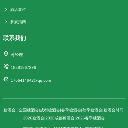
16G128T 贵州普天同庆酒业销售有限公司
14H114T-A 百家亲文化发展(深圳）有限公司
16G131C-2,16G131C-3 贵州怀江酒业集团
酒店展位
14H117T 山西大曲酒业有限公司
16H117T 天瀑王廷(深圳)生态技术有限公司
参展指南
14H118T 黑龙江省云谷印象商贸有限公司
16H118T 贵州酱宗源酒业有限公司
14H121T 深圳市蜂之味保健食品有限公司
16H122T 北京京九洲酒业有限公司
联系我们
14H122T 莫争酒业（杭州）股份有限公司
16H125T 江苏双沟酿酒厂
14H125T,14H126T 伊犁酒业有限责任公司
16H126T 河南省晟冉酒业有限公司
14H129C 北京玛歌商贸有限公司
蒋经理
16H132C-1 贵州纪录酒业有限公司
14H130C-3 海门区隆仁酒水经营部
16H133C 成都醇中醇酒曲有限公司
18581867296
14H132C-3 青岛金麦鲜啤酒有限公司
16H134C 深圳泰戈黔粤酒业有限公司
14H132C-4 宿迁市洋河镇润扬酒业股份有限公司
1766414942@qq.com
16H137C 曹县青康商贸有限公司
14H132C-5 中山市国赢酒业有限公司
16H141C 贵州赖家兄弟酒业有限公司
14H133C 厦门甘醇酒业有限公司
16H145C 黑龙江省五义河酒业有限公司
14H134C 樽茂赢通
16H146C 保定京烁酒业有限公司
糖酒会 | 全国糖酒会|成都糖酒会|春季糖酒会|秋季糖酒会|糖酒会时间|
14H137C 安徽老池酒业有限公司
16H150C 泰安市泰山品诚饮品有限公司
2026糖酒会|2026成都糖酒会|2026春季糖酒会
14H138C 盛邦泉池酒业有限公司
16H153C 福州耀金台国际贸易有限公司
14H141C 浙江张帆鸣蜂业科技有限责任公司