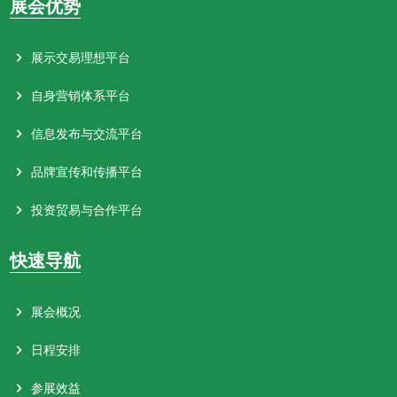
16F104T 勿问（杭州）科技有限公司
展会优势
14F103T 北京京府酒业有限公司
16F108T 北京三粒粮酒业有限公司
14F104T-A 遵义大鸿图酒业有限公司
16F111T,16G112T 浙江中酒汇文化发展有限公司
展示交易理想平台
14F104T-B 成都市福泉酒业有限公司
16G097T 北京金陵府国际贸易有限公司
14F108T-A 贵州酱门雪曲酒业有限公司
自身营销体系平台
16G098T 武汉楚酿泉酒业有限公司
14F108T-B 贵州黔国酒业有限公司
16G101T,16G102T 北京金源尚品酒业有限公司
信息发布与交流平台
14G094T 河南省宋河酒实业有限公司
16G105T 厦门大德庄进出口有限公司
14G097T 酵父（大连）酿酒有限公司
品牌宣传和传播平台
16G106T 贵州柔酱酒业有限公司
14G098T 贵州金酱酒业
16G109T 贵州邹*酒业股份有限公司
投资贸易与合作平台
14G110T 江苏泗洪县双沟酿酒有限公司
16G110T 贵州德*酒业有限公司
14G113T-A 山东算术酿酒有限公司
16G115T 山西杏花村酒业股份有限公司
快速导航
14G113T-B 贵州省仁怀市王老七酒业销售有限公司
16G116T 凤城市时代老窖酒业饮品有限公司
14G115T 泸州秀水坊酿酒厂
16G119T 北京裕隆腾达商贸有限公司
展会概况
14G116T 贵州慧台酒业有限公司
16G120T 深圳市国和酒业销售有限公司
14G119T,14G120T 贵州红船酒业股份有限公司
16G123T 吉林省小村外酒业有限责任公司
日程安排
14G123T,14G124T 贵州怀庄酒销售有限公司
16G124T 北京城京粮酒业有限公司
参展效益
14G127T 北京皇龙酒业有限公司