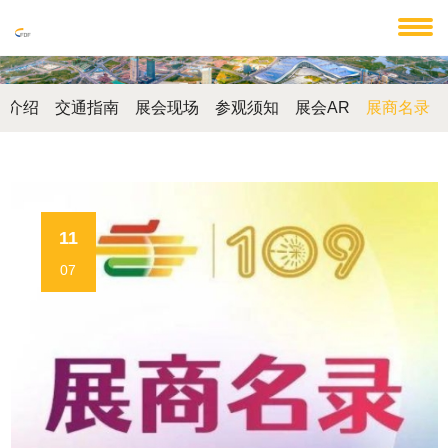
馆介绍
交通指南
展会现场
参观须知
展会AR
展商名录
11
07