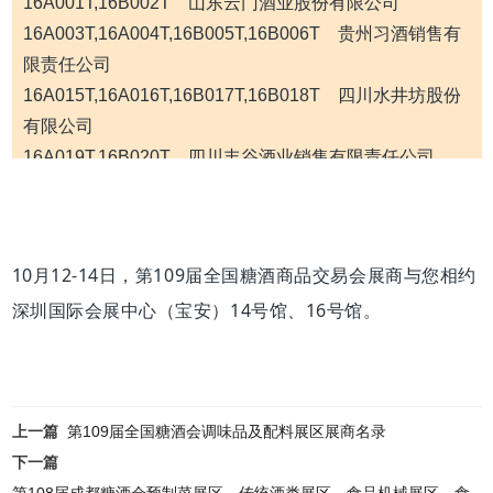
16A001T,16B002T 山东云门酒业股份有限公司
14B005T,14B006T 北京华都酿酒食品有限责任公司
16A003T,16A004T,16B005T,16B006T 贵州习酒销售有
14B005T-1 北京燕京啤酒股份有限公司
限责任公司
14B005T-2 北京壹号酒庄
16A015T,16A016T,16B017T,16B018T 四川水井坊股份
14B005T-3 北京市八达岭酿酒公司
有限公司
14B006T-1 北京永宁八达岭酒业（集团）股份有限公司
16A019T,16B020T 四川丰谷酒业销售有限责任公司
16B021T,16C022T 北京上阳台酒业有限公司
14B006T-2 北京京东世纪贸易有限公司
16B023T,16B024T,16C025T,16C026T 贵州国台酒业销
14B006T-3 京作壹号酒庄股份有限公司
售有限公司
14B006T-4 北京顺鑫农业股份有限公司牛栏山酒厂
10月12-14日，第109届全国糖酒商品交易会展商与您相约
16B027T,16B028T,16C029T,16C030T 酒鬼酒股份有限
14B006T-5 北京吉庆堂酿酒有限公司
深圳国际会展中心（宝安）14号馆、16号馆。
公司
14B021T,14C022T 洛阳杜康控股有限公司
16B035T,16B036T 黑龙江北大仓集团有限公司
14B023T 贵州名流酒业有限公司
16B039T 江苏东方鼎酒业有限公司
14B024T 酒便捷（河南）商业管理有限公司
16C033T,16C034T,16B031T,16B032T 贵州省仁怀市业
14B027T,14B028T,14C029T,14C030T
四川光良酒业有
上一篇
第109届全国糖酒会调味品及配料展区展商名录
大家大酒业有限公司
限公司
下一篇
16C037T,16C038T 中华酒业销售（贵州仁怀）有限公
14B031T,14B032T 贵州仁怀市金茅古酒厂
第108届成都糖酒会预制菜展区、传统酒类展区、食品机械展区、食