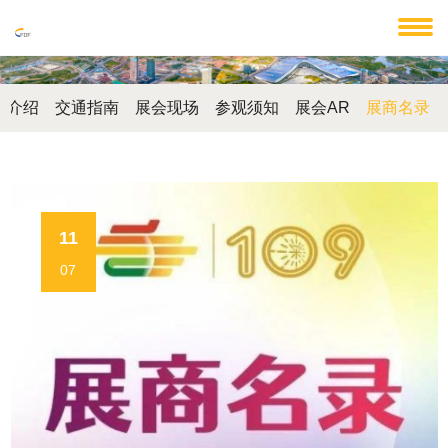
馆介绍
交通指南
展会现场
参观须知
展会AR
展商名录
11
07