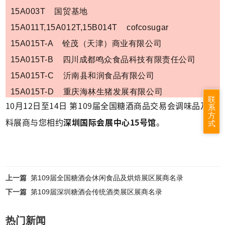
15A003T 国贸基地
15A011T,15A012T,15B014T cofcosugar
15A015T-A 铨茂（天津）商业有限公司
15A015T-B 四川成都鸣众食品科技有限责任公司
15A015T-C 沂南县和润食品有限公司
15A015T-D 重庆海林生猪发展有限公司
联
10月12日至14日 第109届全国糖酒商品交易会调味品及配
系
15A015T-E 汕头市哆咪来食品有限公司
方
料展商与您相约
深圳国际会展中心15号馆
。
式
15A016T 冠县自家粮食品有限公司
上一篇
第109届全国糖酒会休闲食品及烘焙展区展商名录
下一篇
第109届深圳糖酒会传统酒类展区展商名录
热门新闻